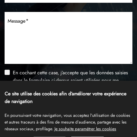
Message
En cochant cette case, j’accepte que les données saisies
dans le formulaire ci-dessus soient utilisées pour me
recontacter dans le cadre de ma demande, conformément
Ce site utilise des cookies afin d’améliorer votre expérience
à notre
politique de confidentialité
.
de navigation
Envoyer le formulaire
En poursuivant votre navigation, vous acceptez l’utilisation de cookies
et autres traceurs à des fins de mesure d’audience, partage avec les
réseaux sociaux, profilage.
Je souhaite paramétrer les cookies
Données personnelles
Mentions légales